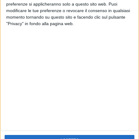
RADIO ITALIA
preferenze si applicheranno solo a questo sito web. Puoi
ELETTRA LAMBORGHINI
ELETTRA LAMBORGHINI
modificare le tue preferenze o revocare il consenso in qualsiasi
VOI TANKA VILLAGE
VOI TANKA VILLAGE
momento tornando su questo sito e facendo clic sul pulsante
RADIO ITALIA LIVE ESTATE
"Privacy" in fondo alla pagina web.
2
VIDEO
1
VIDEO
10
FOTO
1
VIDEO
18
FOTO
Chi siamo
Contattaci
Privacy
Lavora con noi
Pubblicita'
Regolamenti
Mobile
Radio Italia Tv