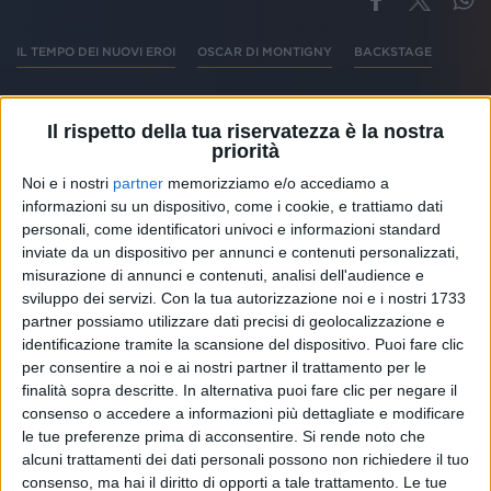
IL TEMPO DEI NUOVI EROI
OSCAR DI MONTIGNY
BACKSTAGE
Il rispetto della tua riservatezza è la nostra
priorità
Altri ospiti
Noi e i nostri
partner
memorizziamo e/o accediamo a
informazioni su un dispositivo, come i cookie, e trattiamo dati
personali, come identificatori univoci e informazioni standard
inviate da un dispositivo per annunci e contenuti personalizzati,
misurazione di annunci e contenuti, analisi dell'audience e
sviluppo dei servizi.
Con la tua autorizzazione noi e i nostri 1733
partner possiamo utilizzare dati precisi di geolocalizzazione e
identificazione tramite la scansione del dispositivo. Puoi fare clic
per consentire a noi e ai nostri partner il trattamento per le
finalità sopra descritte. In alternativa puoi fare clic per negare il
consenso o accedere a informazioni più dettagliate e modificare
le tue preferenze prima di acconsentire.
Si rende noto che
alcuni trattamenti dei dati personali possono non richiedere il tuo
consenso, ma hai il diritto di opporti a tale trattamento. Le tue