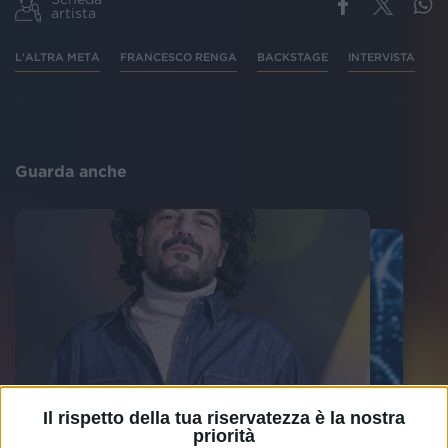
artista
L'ALTRA METÀ
FRANCESCO RENGA
BACKSTAGE
INTERVISTA
RA
Guarda anche
Il rispetto della tua riservatezza è la nostra
priorità