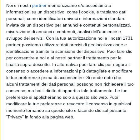
Noi e i nostri
partner
memorizziamo e/o accediamo a
FRANCESCO RENGA
FRANCESCO RENGA
informazioni su un dispositivo, come i cookie, e trattiamo dati
RADIO ITALIA LIVE 2021
personali, come identificatori univoci e informazioni standard
SANREMO ITALIANO 2026
inviate da un dispositivo per annunci e contenuti personalizzati,
misurazione di annunci e contenuti, analisi dell'audience e
15
VIDEO
14
FOTO
sviluppo dei servizi.
Con la tua autorizzazione noi e i nostri 1731
1
VIDEO
partner possiamo utilizzare dati precisi di geolocalizzazione e
identificazione tramite la scansione del dispositivo. Puoi fare clic
per consentire a noi e ai nostri partner il trattamento per le
finalità sopra descritte. In alternativa puoi fare clic per negare il
consenso o accedere a informazioni più dettagliate e modificare
le tue preferenze prima di acconsentire.
Si rende noto che
News correlate
alcuni trattamenti dei dati personali possono non richiedere il tuo
consenso, ma hai il diritto di opporti a tale trattamento. Le tue
preferenze si applicheranno solo a questo sito web. Puoi
modificare le tue preferenze o revocare il consenso in qualsiasi
momento tornando su questo sito e facendo clic sul pulsante
"Privacy" in fondo alla pagina web.