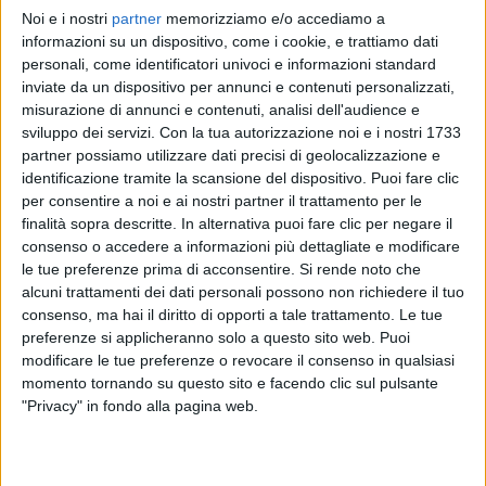
Noi e i nostri
partner
memorizziamo e/o accediamo a
FRANCESCO RENGA
FRANCESCO RENGA
informazioni su un dispositivo, come i cookie, e trattiamo dati
RADIO ITALIA LIVE 2021
personali, come identificatori univoci e informazioni standard
SANREMO ITALIANO 2026
inviate da un dispositivo per annunci e contenuti personalizzati,
misurazione di annunci e contenuti, analisi dell'audience e
15
VIDEO
14
FOTO
sviluppo dei servizi.
Con la tua autorizzazione noi e i nostri 1733
1
VIDEO
partner possiamo utilizzare dati precisi di geolocalizzazione e
identificazione tramite la scansione del dispositivo. Puoi fare clic
per consentire a noi e ai nostri partner il trattamento per le
finalità sopra descritte. In alternativa puoi fare clic per negare il
consenso o accedere a informazioni più dettagliate e modificare
le tue preferenze prima di acconsentire.
Si rende noto che
News correlate
alcuni trattamenti dei dati personali possono non richiedere il tuo
consenso, ma hai il diritto di opporti a tale trattamento. Le tue
preferenze si applicheranno solo a questo sito web. Puoi
modificare le tue preferenze o revocare il consenso in qualsiasi
momento tornando su questo sito e facendo clic sul pulsante
"Privacy" in fondo alla pagina web.