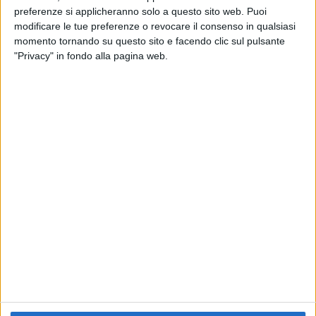
preferenze si applicheranno solo a questo sito web. Puoi
RADIO ITALIA
ELETTRA LAMBORGHINI
ELETTRA LAMBORGHINI
modificare le tue preferenze o revocare il consenso in qualsiasi
VOI TANKA VILLAGE
VOI TANKA VILLAGE
momento tornando su questo sito e facendo clic sul pulsante
RADIO ITALIA LIVE ESTATE
"Privacy" in fondo alla pagina web.
2
VIDEO
1
VIDEO
10
FOTO
1
VIDEO
18
FOTO
Chi siamo
Contattaci
Privacy
Lavora con noi
Pubblicita'
Regolamenti