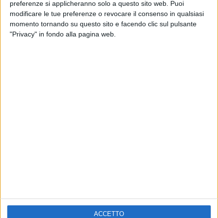
ELETTRA LAMBORGHINI
preferenze si applicheranno solo a questo sito web. Puoi
VOI TANKA VILLAGE
VOI TANKA VILLAGE
modificare le tue preferenze o revocare il consenso in qualsiasi
RADIO ITALIA LIVE ESTATE
momento tornando su questo sito e facendo clic sul pulsante
"Privacy" in fondo alla pagina web.
2
VIDEO
1
VIDEO
10
FOTO
1
VIDEO
18
FOTO
Chi siamo
Contattaci
Privacy
Lavora con noi
Pubblicita'
Regolamenti
Mobile
Radio Italia Tv
ACCETTO
Codice etico
Riservatezza