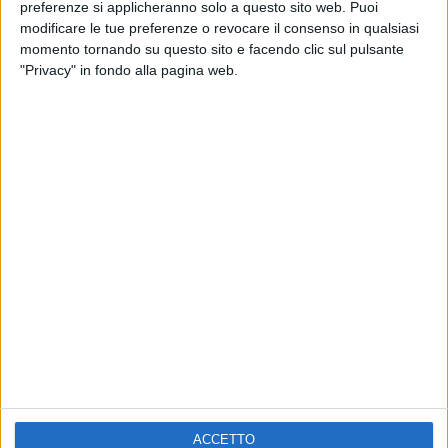
ELETTRA LAMBORGHINI
preferenze si applicheranno solo a questo sito web. Puoi
VOI TANKA VILLAGE
VOI TANKA VILLAGE
modificare le tue preferenze o revocare il consenso in qualsiasi
RADIO ITALIA LIVE ESTATE
momento tornando su questo sito e facendo clic sul pulsante
"Privacy" in fondo alla pagina web.
2
VIDEO
1
VIDEO
10
FOTO
1
VIDEO
18
FOTO
Chi siamo
Contattaci
Privacy
Lavora con noi
Pubblicita'
Regolamenti
Mobile
Radio Italia Tv
ACCETTO
Codice etico
Riservatezza