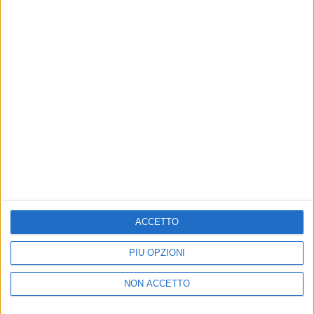
RADIO ITALIA
ELETTRA LAMBORGHINI
ELETTRA LAMBORGHINI
VOI TANKA VILLAGE
VOI TANKA VILLAGE
RADIO ITALIA LIVE ESTATE
2
VIDEO
1
VIDEO
10
FOTO
1
VIDEO
18
FOTO
ACCETTO
PIÙ OPZIONI
Chi siamo
Contattaci
NON ACCETTO
Privacy
Lavora con noi
Pubblicita'
Regolamenti