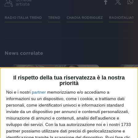
artista
RADIO ITALIA TREND
TREND
CHADIA RODRIGUEZ
RADIOITALIATR
News correlate
Il rispetto della tua riservatezza è la nostra
priorità
Noi e i nostri
partner
memorizziamo e/o accediamo a
informazioni su un dispositivo, come i cookie, e trattiamo dati
personali, come identificatori univoci e informazioni standard
inviate da un dispositivo per annunci e contenuti personalizzati,
NEWS
NEWS
misurazione di annunci e contenuti, analisi dell'audience e
Chadia Rodriguez e Federica
Bella
sviluppo dei servizi.
Con la tua autorizzazione noi e i nostri 1733
Carta: il video di “Bella così”
Feder
partner possiamo utilizzare dati precisi di geolocalizzazione e
con 21 donne
ogni 
identificazione tramite la scansione del dispositivo. Puoi fare clic