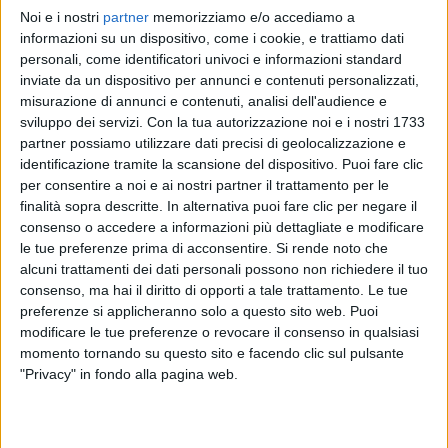
Noi e i nostri
partner
memorizziamo e/o accediamo a
AKA 7EVEN
AKA 7EVEN
AKA 7EVEN
informazioni su un dispositivo, come i cookie, e trattiamo dati
INTERVISTA
RADIO ITALIA LIVE
personali, come identificatori univoci e informazioni standard
VOI TANKA VILLAGE
inviate da un dispositivo per annunci e contenuti personalizzati,
1
VIDEO
20
FOTO
misurazione di annunci e contenuti, analisi dell'audience e
15
VIDEO
23
FOTO
sviluppo dei servizi.
Con la tua autorizzazione noi e i nostri 1733
3
VIDEO
15
FOTO
partner possiamo utilizzare dati precisi di geolocalizzazione e
identificazione tramite la scansione del dispositivo. Puoi fare clic
per consentire a noi e ai nostri partner il trattamento per le
finalità sopra descritte. In alternativa puoi fare clic per negare il
consenso o accedere a informazioni più dettagliate e modificare
le tue preferenze prima di acconsentire.
Si rende noto che
News correlate
alcuni trattamenti dei dati personali possono non richiedere il tuo
consenso, ma hai il diritto di opporti a tale trattamento. Le tue
preferenze si applicheranno solo a questo sito web. Puoi
modificare le tue preferenze o revocare il consenso in qualsiasi
momento tornando su questo sito e facendo clic sul pulsante
"Privacy" in fondo alla pagina web.