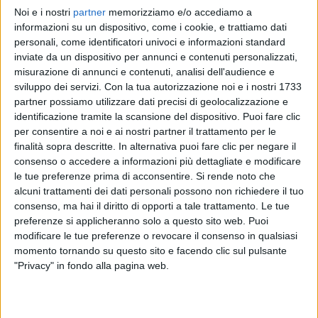
Noi e i nostri
partner
memorizziamo e/o accediamo a
J-AX
J-AX
J-AX
informazioni su un dispositivo, come i cookie, e trattiamo dati
ARTISTA DAY
SANREMO ITALIANO 2026
personali, come identificatori univoci e informazioni standard
RADIOITALIALIVE 13/03
inviate da un dispositivo per annunci e contenuti personalizzati,
2
VIDEO
misurazione di annunci e contenuti, analisi dell'audience e
1
VIDEO
sviluppo dei servizi.
Con la tua autorizzazione noi e i nostri 1733
10
VIDEO
11
FOTO
partner possiamo utilizzare dati precisi di geolocalizzazione e
identificazione tramite la scansione del dispositivo. Puoi fare clic
per consentire a noi e ai nostri partner il trattamento per le
finalità sopra descritte. In alternativa puoi fare clic per negare il
consenso o accedere a informazioni più dettagliate e modificare
le tue preferenze prima di acconsentire.
Si rende noto che
News correlate
alcuni trattamenti dei dati personali possono non richiedere il tuo
consenso, ma hai il diritto di opporti a tale trattamento. Le tue
preferenze si applicheranno solo a questo sito web. Puoi
modificare le tue preferenze o revocare il consenso in qualsiasi
momento tornando su questo sito e facendo clic sul pulsante
"Privacy" in fondo alla pagina web.