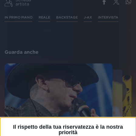
artista
IN PRIMO PIANO
REALE
BACKSTAGE
J-AX
INTERVISTA
Guarda anche
Il rispetto della tua riservatezza è la nostra
priorità