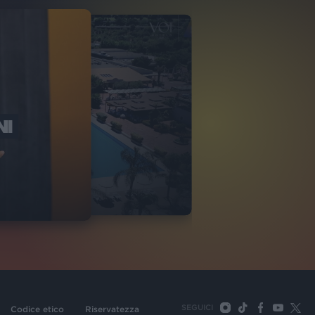
NI
O ITALIA
NKA VILLAGE
2
VIDEO
SEGUICI
Codice etico
Riservatezza