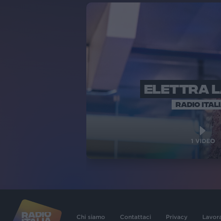
ELETTRA 
RADIO ITAL
1
VIDEO
Chi siamo
Contattaci
Privacy
Lavor