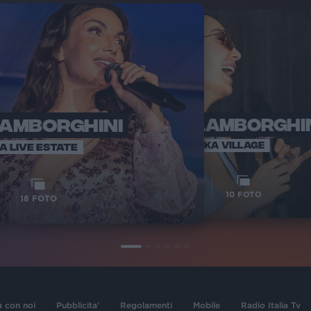
LAMBORGHINI
ELETTRA LAMBORGHI
RADI
VOI TA
VOI TANKA VILLAGE
IA LIVE ESTATE
1
VIDEO
10
FOTO
18
FOTO
a con noi
Pubblicita'
Regolamenti
Mobile
Radio Italia Tv