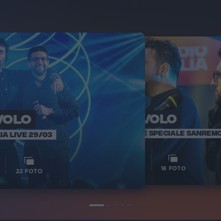
 VOLO
IL VOLO
IL
SANREMO 
RADIO ITALIA LIVE SPECIALE SANREM
IA LIVE 29/03
1
1
VIDEO
18
FOTO
22
FOTO