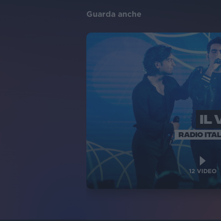
Guarda anche
IL
RADIO ITAL
12
VIDEO