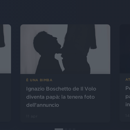
AT
È UNA BIMBA
P
Ignazio Boschetto de Il Volo
p
diventa papà: la tenera foto
i
dell’annuncio
14
11 apr