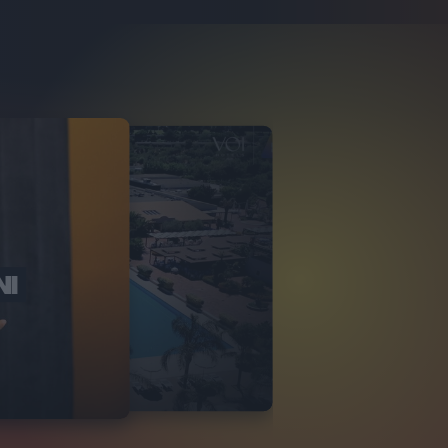
NI
O ITALIA
NKA VILLAGE
2
VIDEO