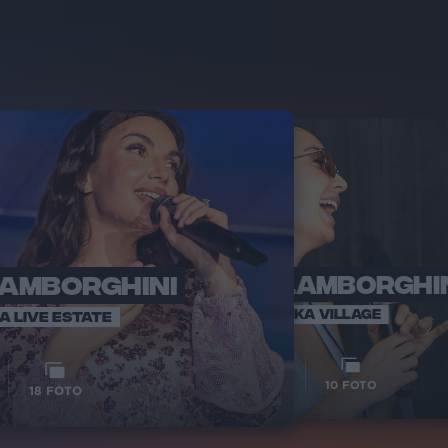
LAMBORGHINI
ELETTRA LAMBORGHI
RADI
VOI TA
VOI TANKA VILLAGE
IA LIVE ESTATE
1
VIDEO
10
FOTO
18
FOTO