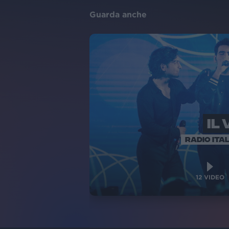
Guarda anche
IL
RADIO ITAL
12
VIDEO