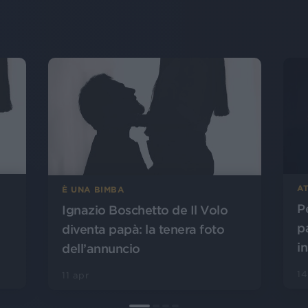
AT
È UNA BIMBA
P
Ignazio Boschetto de Il Volo
p
diventa papà: la tenera foto
i
dell’annuncio
14
11 apr