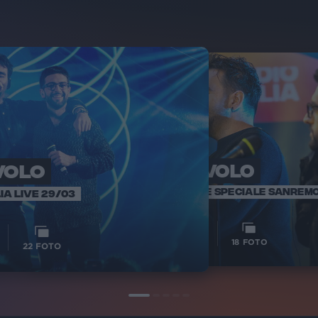
 VOLO
IL VOLO
IL
SANREMO 
RADIO ITALIA LIVE SPECIALE SANREM
IA LIVE 29/03
1
1
VIDEO
18
FOTO
22
FOTO