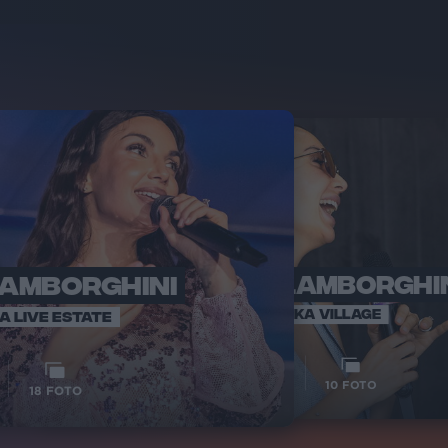
LAMBORGHINI
ELETTRA LAMBORGHI
RADI
VOI TA
VOI TANKA VILLAGE
IA LIVE ESTATE
1
VIDEO
10
FOTO
18
FOTO