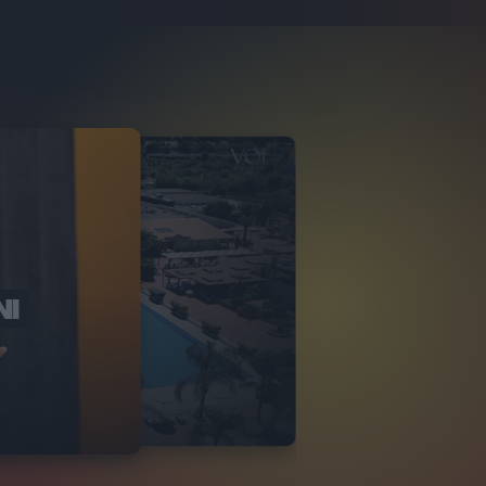
NI
O ITALIA
NKA VILLAGE
2
VIDEO