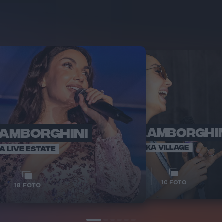
LAMBORGHINI
ELETTRA LAMBORGHI
RADI
VOI TA
VOI TANKA VILLAGE
IA LIVE ESTATE
1
VIDEO
10
FOTO
18
FOTO