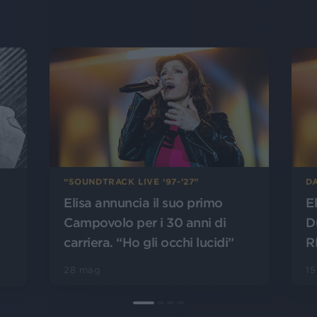
“SOUNDTRACK LIVE ‘97-’27”
DA
Elisa annuncia il suo primo
E
Campovolo per i 30 anni di
D
carriera. “Ho gli occhi lucidi”
R
28 mag
1