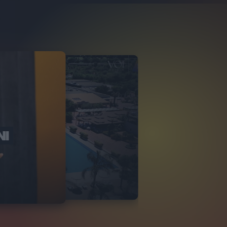
NI
O ITALIA
NKA VILLAGE
2
VIDEO