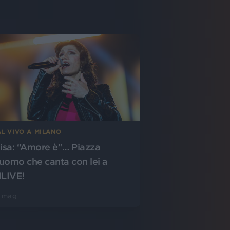
L VIVO A MILANO
lisa: “Amore è”… Piazza
uomo che canta con lei a
ILIVE!
5 mag