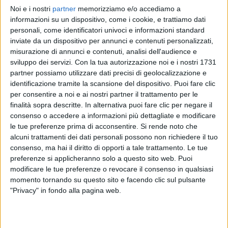
Noi e i nostri
partner
memorizziamo e/o accediamo a
RADIO ITALIA
RADIO ITALIA
RADIO ITALIA
informazioni su un dispositivo, come i cookie, e trattiamo dati
BRAVO BAIA DI TINDARI 2026
VOI ARENELLA RESORT
personali, come identificatori univoci e informazioni standard
VOI TANKA VILLAGE
inviate da un dispositivo per annunci e contenuti personalizzati,
1
VIDEO
misurazione di annunci e contenuti, analisi dell'audience e
1
VIDEO
sviluppo dei servizi.
Con la tua autorizzazione noi e i nostri 1731
2
VIDEO
partner possiamo utilizzare dati precisi di geolocalizzazione e
identificazione tramite la scansione del dispositivo. Puoi fare clic
per consentire a noi e ai nostri partner il trattamento per le
finalità sopra descritte. In alternativa puoi fare clic per negare il
consenso o accedere a informazioni più dettagliate e modificare
le tue preferenze prima di acconsentire.
Si rende noto che
News correlate
alcuni trattamenti dei dati personali possono non richiedere il tuo
consenso, ma hai il diritto di opporti a tale trattamento. Le tue
preferenze si applicheranno solo a questo sito web. Puoi
modificare le tue preferenze o revocare il consenso in qualsiasi
momento tornando su questo sito e facendo clic sul pulsante
"Privacy" in fondo alla pagina web.