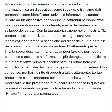
Noi e i nostri
partner
memorizziamo e/o accediamo a
RADIO ITALIA
RADIO ITALIA
RADIO ITALIA
informazioni su un dispositivo, come i cookie, e trattiamo dati
BRAVO BAIA DI TINDARI 2026
VOI ARENELLA RESORT
personali, come identificatori univoci e informazioni standard
VOI TANKA VILLAGE
inviate da un dispositivo per annunci e contenuti personalizzati,
1
VIDEO
misurazione di annunci e contenuti, analisi dell'audience e
1
VIDEO
sviluppo dei servizi.
Con la tua autorizzazione noi e i nostri 1731
2
VIDEO
partner possiamo utilizzare dati precisi di geolocalizzazione e
identificazione tramite la scansione del dispositivo. Puoi fare clic
per consentire a noi e ai nostri partner il trattamento per le
finalità sopra descritte. In alternativa puoi fare clic per negare il
consenso o accedere a informazioni più dettagliate e modificare
le tue preferenze prima di acconsentire.
Si rende noto che
News correlate
alcuni trattamenti dei dati personali possono non richiedere il tuo
consenso, ma hai il diritto di opporti a tale trattamento. Le tue
preferenze si applicheranno solo a questo sito web. Puoi
modificare le tue preferenze o revocare il consenso in qualsiasi
momento tornando su questo sito e facendo clic sul pulsante
"Privacy" in fondo alla pagina web.