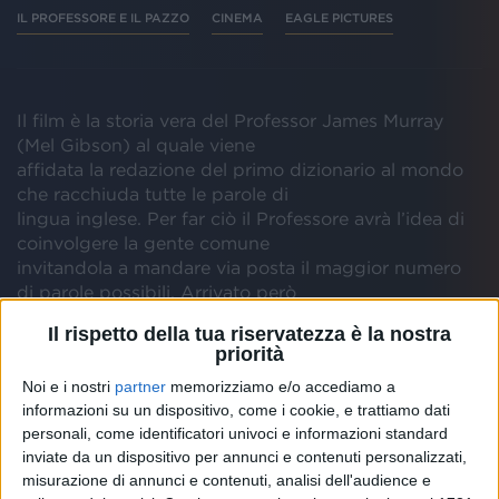
IL PROFESSORE E IL PAZZO
CINEMA
EAGLE PICTURES
Il film è la storia vera del Professor James Murray
(Mel Gibson) al quale viene
affidata la redazione del primo dizionario al mondo
che racchiuda tutte le parole di
lingua inglese. Per far ciò il Professore avrà l’idea di
coinvolgere la gente comune
invitandola a mandare via posta il maggior numero
di parole possibili. Arrivato però
ad un punto morto, riceve la lettera di William
Il rispetto della tua riservatezza è la nostra
Chester (Sean Penn) un ex
priorità
professore ricoverato in un manicomio perché
Noi e i nostri
partner
memorizziamo e/o accediamo a
giudicato malato di mente. Le
informazioni su un dispositivo, come i cookie, e trattiamo dati
migliaia di parole che il Dr. Chester sta mandando via
personali, come identificatori univoci e informazioni standard
posta sono talmente
inviate da un dispositivo per annunci e contenuti personalizzati,
fondamentali per la compilazione del dizionario che i
misurazione di annunci e contenuti, analisi dell'audience e
due formeranno un’insolita