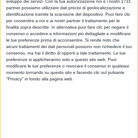
sviluppo dei servizi.
Con la tua autorizzazione noi e i nostri 1731
alleanza che si trasformerà in una splendida amicizia.
partner possiamo utilizzare dati precisi di geolocalizzazione e
Drammi, omicidi, tradimenti, storie d'amore, Il
identificazione tramite la scansione del dispositivo. Puoi fare clic
professore e il pazzo intreccia
per consentire a noi e ai nostri partner il trattamento per le
generi multipli in un racconto avvincente e
finalità sopra descritte. In alternativa puoi fare clic per negare il
indimenticabile su due uomini
consenso o accedere a informazioni più dettagliate e modificare
straordinari che, attraverso un'improbabile amicizia e
le tue preferenze prima di acconsentire.
Si rende noto che
contro temibili avversari,
alcuni trattamenti dei dati personali possono non richiedere il tuo
hanno scalato una delle vette più alte della ricerca
consenso, ma hai il diritto di opporti a tale trattamento. Le tue
accademica, accompagnandoci
preferenze si applicheranno solo a questo sito web. Puoi
nell’era moderna.
modificare le tue preferenze o revocare il consenso in qualsiasi
momento tornando su questo sito e facendo clic sul pulsante
"Privacy" in fondo alla pagina web.
Altri ospiti