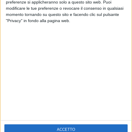
ELETTRA LAMBORGHINI
preferenze si applicheranno solo a questo sito web. Puoi
VOI TANKA VILLAGE
VOI TANKA VILLAGE
modificare le tue preferenze o revocare il consenso in qualsiasi
RADIO ITALIA LIVE ESTATE
momento tornando su questo sito e facendo clic sul pulsante
"Privacy" in fondo alla pagina web.
2
VIDEO
1
VIDEO
10
FOTO
1
VIDEO
18
FOTO
Chi siamo
Contattaci
Privacy
Lavora con noi
Pubblicita'
Regolamenti
Mobile
Radio Italia Tv
ACCETTO
Codice etico
Riservatezza