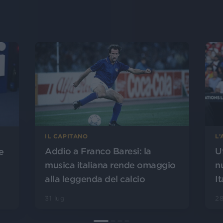
L
IL CAPITANO
U
Addio a Franco Baresi: la
e
n
musica italiana rende omaggio
It
alla leggenda del calcio
28
31 lug