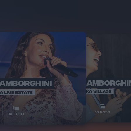
LAMBORGHINI
ELETTRA LAMBORGHI
RADI
VOI TA
VOI TANKA VILLAGE
IA LIVE ESTATE
1
VIDEO
10
FOTO
18
FOTO