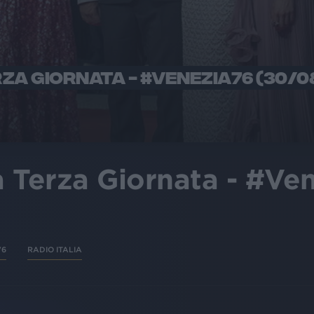
RZA GIORNATA - #VENEZIA76 (30/0
la Terza Giornata - #Ve
)
76
RADIO ITALIA