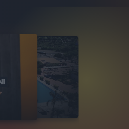
NI
O ITALIA
NKA VILLAGE
2
VIDEO