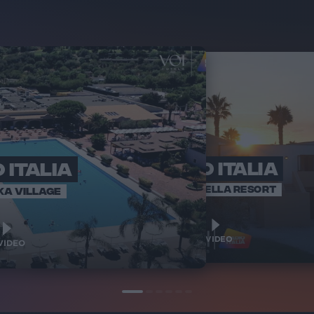
 ITALIA
RADIO ITALIA
RADI
BRAVO BAIA
VOI ARENELLA RESORT
KA VILLAGE
1
1
VIDEO
VIDEO