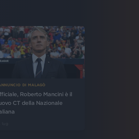
’ANNUNCIO DI MALAGÒ
fficiale, Roberto Mancini è il
uovo CT della Nazionale
aliana
 lug