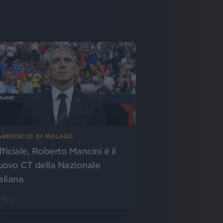
’ANNUNCIO DI MALAGÒ
fficiale, Roberto Mancini è il
uovo CT della Nazionale
aliana
 lug