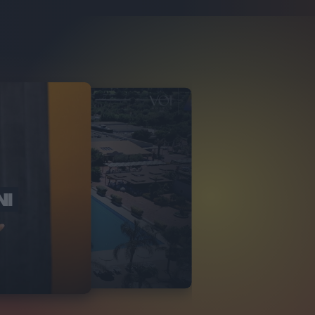
NI
O ITALIA
NKA VILLAGE
2
VIDEO