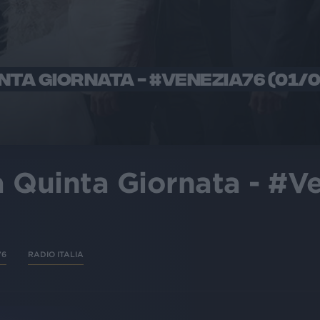
INTA GIORNATA - #VENEZIA76 (01/
la Quinta Giornata - #V
76
RADIO ITALIA