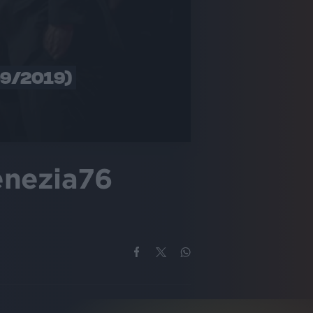
09/2019)
enezia76