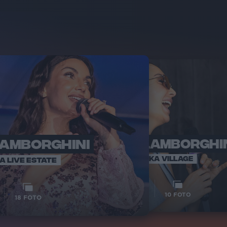
LAMBORGHINI
ELETTRA LAMBORGHI
RADI
VOI TA
VOI TANKA VILLAGE
IA LIVE ESTATE
1
VIDEO
10
FOTO
18
FOTO