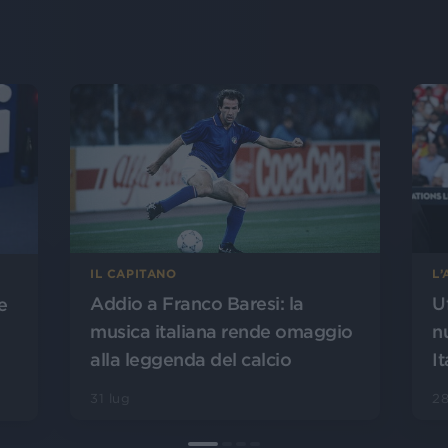
L
IL CAPITANO
U
Addio a Franco Baresi: la
e
n
musica italiana rende omaggio
It
alla leggenda del calcio
28
31 lug