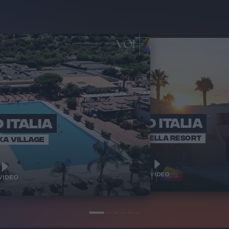
 ITALIA
RADIO ITALIA
RADI
BRAVO BAIA
VOI ARENELLA RESORT
KA VILLAGE
1
1
VIDEO
VIDEO