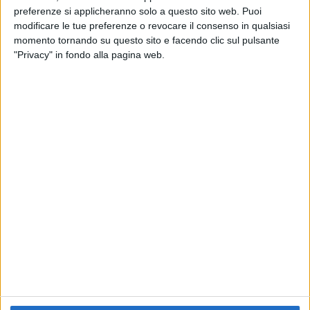
preferenze si applicheranno solo a questo sito web. Puoi
RADIO ITALIA
ELETTRA LAMBORGHINI
ELETTRA LAMBORGHINI
modificare le tue preferenze o revocare il consenso in qualsiasi
VOI TANKA VILLAGE
VOI TANKA VILLAGE
momento tornando su questo sito e facendo clic sul pulsante
RADIO ITALIA LIVE ESTATE
"Privacy" in fondo alla pagina web.
2
VIDEO
1
VIDEO
10
FOTO
1
VIDEO
18
FOTO
Chi siamo
Contattaci
Privacy
Lavora con noi
Pubblicita'
Regolamenti