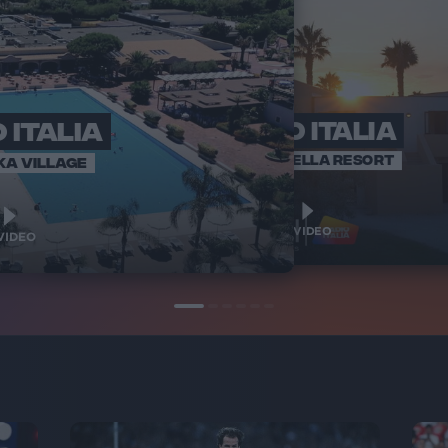
 ITALIA
RADIO ITALIA
RADI
BRAVO BAIA
VOI ARENELLA RESORT
KA VILLAGE
1
1
VIDEO
VIDEO