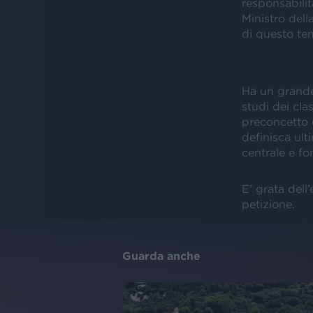
responsabilit
Ministro dell
di questo tem
Ha un grande 
studi dei cla
preconcetto e
definisca ul
centrale e f
E’ grata dell
petizione.
Guarda anche