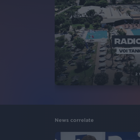
RADIO
VOI TAN
2
News correlate