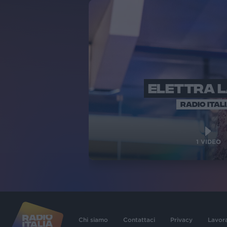
ELETTRA 
RADIO ITAL
1
VIDEO
Chi siamo
Contattaci
Privacy
Lavor