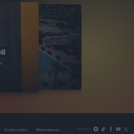
NI
O ITALIA
NKA VILLAGE
2
VIDEO
SEGUICI
Codice etico
Riservatezza