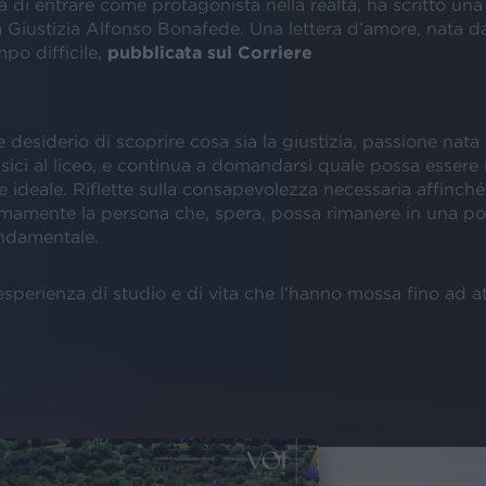
à di entrare come protagonista nella realtà, ha scritto una 
a Giustizia Alfonso Bonafede. Una lettera d’amore, nata da
po difficile,
pubblicata sul Corriere
desiderio di scoprire cosa sia la giustizia, passione nata 
ssici al liceo, e continua a domandarsi quale possa essere i
 ideale. Riflette sulla consapevolezza necessaria affinché 
timamente la persona che, spera, possa rimanere in una po
ondamentale.
’esperienza di studio e di vita che l’hanno mossa fino ad a