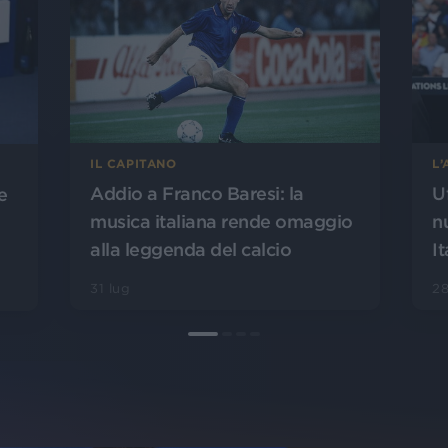
L
IL CAPITANO
U
Addio a Franco Baresi: la
e
n
musica italiana rende omaggio
It
alla leggenda del calcio
28
31 lug