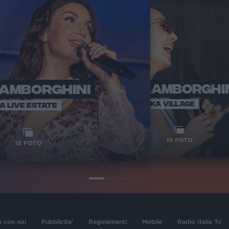
LAMBORGHINI
ELETTRA LAMBORGHI
RADI
VOI TA
VOI TANKA VILLAGE
IA LIVE ESTATE
1
VIDEO
10
FOTO
18
FOTO
a con noi
Pubblicita'
Regolamenti
Mobile
Radio Italia Tv