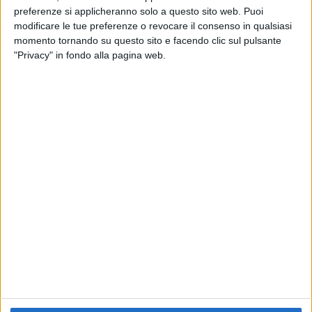
preferenze si applicheranno solo a questo sito web. Puoi
RADIO ITALIA
ELETTRA LAMBORGHINI
ELETTRA LAMBORGHINI
modificare le tue preferenze o revocare il consenso in qualsiasi
VOI TANKA VILLAGE
VOI TANKA VILLAGE
momento tornando su questo sito e facendo clic sul pulsante
RADIO ITALIA LIVE ESTATE
"Privacy" in fondo alla pagina web.
2
VIDEO
1
VIDEO
10
FOTO
1
VIDEO
18
FOTO
Chi siamo
Contattaci
Privacy
Lavora con noi
Pubblicita'
Regolamenti