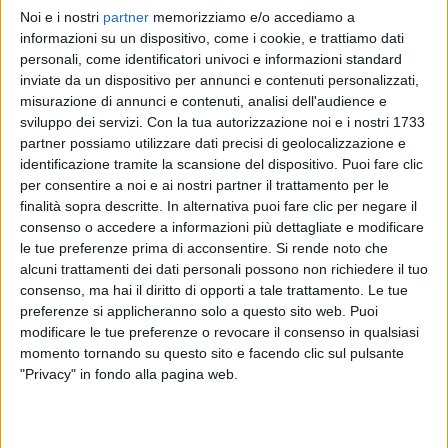
Noi e i nostri
partner
memorizziamo e/o accediamo a
GIORGIA
GIORGIA
GIORGIA
informazioni su un dispositivo, come i cookie, e trattiamo dati
INTERVISTA 28/10/2024
SANREMO ITALIANO 1/02/2025
personali, come identificatori univoci e informazioni standard
RADIOITALIALIVE 07/11
inviate da un dispositivo per annunci e contenuti personalizzati,
2
VIDEO
15
FOTO
misurazione di annunci e contenuti, analisi dell'audience e
1
VIDEO
sviluppo dei servizi.
Con la tua autorizzazione noi e i nostri 1733
9
VIDEO
19
FOTO
partner possiamo utilizzare dati precisi di geolocalizzazione e
identificazione tramite la scansione del dispositivo. Puoi fare clic
per consentire a noi e ai nostri partner il trattamento per le
finalità sopra descritte. In alternativa puoi fare clic per negare il
consenso o accedere a informazioni più dettagliate e modificare
le tue preferenze prima di acconsentire.
Si rende noto che
News correlate
alcuni trattamenti dei dati personali possono non richiedere il tuo
consenso, ma hai il diritto di opporti a tale trattamento. Le tue
preferenze si applicheranno solo a questo sito web. Puoi
modificare le tue preferenze o revocare il consenso in qualsiasi
momento tornando su questo sito e facendo clic sul pulsante
"Privacy" in fondo alla pagina web.