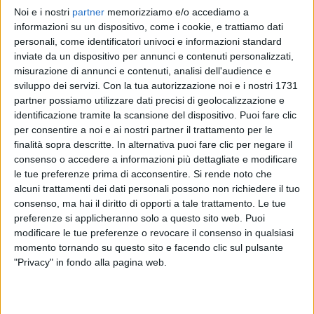
Noi e i nostri
partner
memorizziamo e/o accediamo a
GAZZELLE
GAZZELLE
informazioni su un dispositivo, come i cookie, e trattiamo dati
SANREMO ITALIANO 2024
personali, come identificatori univoci e informazioni standard
RADIO ITALIA LIVE 22/03
inviate da un dispositivo per annunci e contenuti personalizzati,
misurazione di annunci e contenuti, analisi dell'audience e
1
VIDEO
sviluppo dei servizi.
Con la tua autorizzazione noi e i nostri 1731
1
VIDEO
15
FOTO
partner possiamo utilizzare dati precisi di geolocalizzazione e
identificazione tramite la scansione del dispositivo. Puoi fare clic
per consentire a noi e ai nostri partner il trattamento per le
finalità sopra descritte. In alternativa puoi fare clic per negare il
consenso o accedere a informazioni più dettagliate e modificare
le tue preferenze prima di acconsentire.
Si rende noto che
News correlate
alcuni trattamenti dei dati personali possono non richiedere il tuo
consenso, ma hai il diritto di opporti a tale trattamento. Le tue
preferenze si applicheranno solo a questo sito web. Puoi
modificare le tue preferenze o revocare il consenso in qualsiasi
momento tornando su questo sito e facendo clic sul pulsante
"Privacy" in fondo alla pagina web.