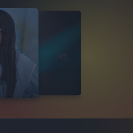
GAIA
LIA LIVE 21/03
O
10
FOTO