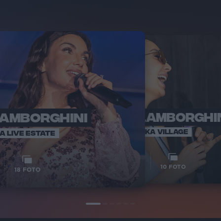
LAMBORGHINI
ELETTRA LAMBORGHI
RADI
VOI TA
VOI TANKA VILLAGE
IA LIVE ESTATE
1
VIDEO
10
FOTO
18
FOTO