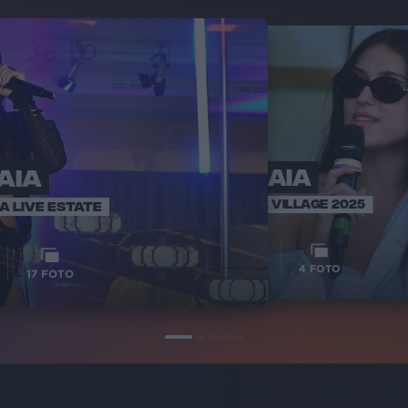
AIA
GAIA
RADIO ITA
VOI TANKA VILLAGE 2025
IA LIVE ESTATE
15
VIDE
1
VIDEO
4
FOTO
17
FOTO