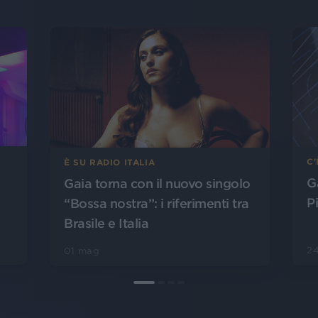
C
È SU RADIO ITALIA
G
Gaia torna con il nuovo singolo
P
“Bossa nostra”: i riferimenti tra
Brasile e Italia
24
01 mag