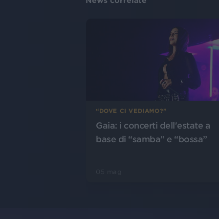
News correlate
“DOVE CI VEDIAMO?”
Gaia: i concerti dell'estate a
base di “samba” e “bossa”
05 mag