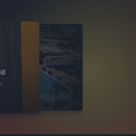
NI
O ITALIA
NKA VILLAGE
2
VIDEO