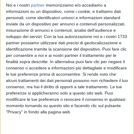
Noi e i nostri
partner
memorizziamo e/o accediamo a
GAIA
GAIA
GAIA
informazioni su un dispositivo, come i cookie, e trattiamo dati
RADIO ITALIA LIVE 21/03
VOI TANKA VILLAGE 2025
personali, come identificatori univoci e informazioni standard
RADIO ITALIA LIVE ESTATE
inviate da un dispositivo per annunci e contenuti personalizzati,
15
VIDEO
10
FOTO
misurazione di annunci e contenuti, analisi dell'audience e
1
VIDEO
4
FOTO
sviluppo dei servizi.
Con la tua autorizzazione noi e i nostri 1733
1
VIDEO
17
FOTO
partner possiamo utilizzare dati precisi di geolocalizzazione e
identificazione tramite la scansione del dispositivo. Puoi fare clic
per consentire a noi e ai nostri partner il trattamento per le
finalità sopra descritte. In alternativa puoi fare clic per negare il
consenso o accedere a informazioni più dettagliate e modificare
le tue preferenze prima di acconsentire.
Si rende noto che
News correlate
alcuni trattamenti dei dati personali possono non richiedere il tuo
consenso, ma hai il diritto di opporti a tale trattamento. Le tue
preferenze si applicheranno solo a questo sito web. Puoi
modificare le tue preferenze o revocare il consenso in qualsiasi
momento tornando su questo sito e facendo clic sul pulsante
"Privacy" in fondo alla pagina web.