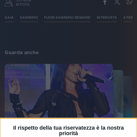
artista
GAIA
SANREMO
FUORI SANREMO REWARD
INTERVISTA
4 FEBB
Guarda anche
Il rispetto della tua riservatezza è la nostra
priorità