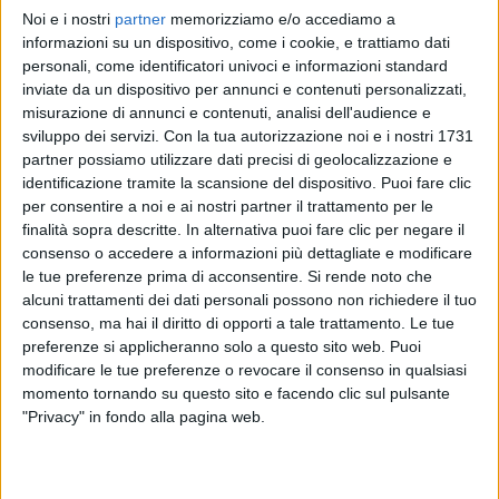
Noi e i nostri
partner
memorizziamo e/o accediamo a
RADIO ITALIA
RADIO ITALIA
RADIO ITALIA
informazioni su un dispositivo, come i cookie, e trattiamo dati
BRAVO BAIA DI TINDARI 2026
VOI ARENELLA RESORT
personali, come identificatori univoci e informazioni standard
VOI TANKA VILLAGE
inviate da un dispositivo per annunci e contenuti personalizzati,
1
VIDEO
misurazione di annunci e contenuti, analisi dell'audience e
1
VIDEO
sviluppo dei servizi.
Con la tua autorizzazione noi e i nostri 1731
2
VIDEO
partner possiamo utilizzare dati precisi di geolocalizzazione e
identificazione tramite la scansione del dispositivo. Puoi fare clic
per consentire a noi e ai nostri partner il trattamento per le
finalità sopra descritte. In alternativa puoi fare clic per negare il
consenso o accedere a informazioni più dettagliate e modificare
le tue preferenze prima di acconsentire.
Si rende noto che
News correlate
alcuni trattamenti dei dati personali possono non richiedere il tuo
consenso, ma hai il diritto di opporti a tale trattamento. Le tue
preferenze si applicheranno solo a questo sito web. Puoi
modificare le tue preferenze o revocare il consenso in qualsiasi
momento tornando su questo sito e facendo clic sul pulsante
"Privacy" in fondo alla pagina web.