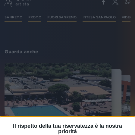
artista
SANREMO
PROMO
FUORI SANREMO
INTESA SANPAOLO
VIDEO
Guarda anche
Il rispetto della tua riservatezza è la nostra
priorità