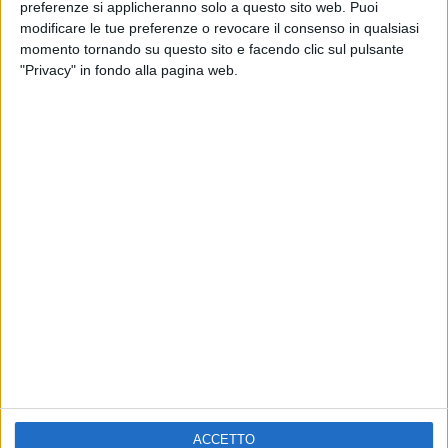
ELETTRA LAMBORGHINI
preferenze si applicheranno solo a questo sito web. Puoi
VOI TANKA VILLAGE
VOI TANKA VILLAGE
modificare le tue preferenze o revocare il consenso in qualsiasi
RADIO ITALIA LIVE ESTATE
momento tornando su questo sito e facendo clic sul pulsante
"Privacy" in fondo alla pagina web.
2
VIDEO
1
VIDEO
10
FOTO
1
VIDEO
18
FOTO
Chi siamo
Contattaci
Privacy
Lavora con noi
Pubblicita'
Regolamenti
Mobile
Radio Italia Tv
ACCETTO
Codice etico
Riservatezza