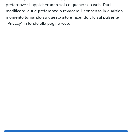
preferenze si applicheranno solo a questo sito web. Puoi
RADIO ITALIA
ELETTRA LAMBORGHINI
ELETTRA LAMBORGHINI
modificare le tue preferenze o revocare il consenso in qualsiasi
VOI TANKA VILLAGE
VOI TANKA VILLAGE
momento tornando su questo sito e facendo clic sul pulsante
RADIO ITALIA LIVE ESTATE
"Privacy" in fondo alla pagina web.
2
VIDEO
1
VIDEO
10
FOTO
1
VIDEO
18
FOTO
Chi siamo
Contattaci
Privacy
Lavora con noi
Pubblicita'
Regolamenti