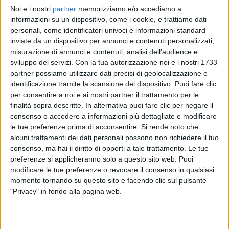
Noi e i nostri
partner
memorizziamo e/o accediamo a
FRANCESCO GABBANI
FRANCESCO GABBANI
FRANCESCO GABBANI
informazioni su un dispositivo, come i cookie, e trattiamo dati
RADIO ITALIA LIVE SPECIALE SANREMO
BRAVO ALIMINI 2025
personali, come identificatori univoci e informazioni standard
RADIO ITALIA LIVE ESTATE
inviate da un dispositivo per annunci e contenuti personalizzati,
1
VIDEO
16
FOTO
misurazione di annunci e contenuti, analisi dell'audience e
1
VIDEO
13
FOTO
sviluppo dei servizi.
Con la tua autorizzazione noi e i nostri 1733
1
VIDEO
17
FOTO
partner possiamo utilizzare dati precisi di geolocalizzazione e
identificazione tramite la scansione del dispositivo. Puoi fare clic
per consentire a noi e ai nostri partner il trattamento per le
finalità sopra descritte. In alternativa puoi fare clic per negare il
consenso o accedere a informazioni più dettagliate e modificare
le tue preferenze prima di acconsentire.
Si rende noto che
News correlate
alcuni trattamenti dei dati personali possono non richiedere il tuo
consenso, ma hai il diritto di opporti a tale trattamento. Le tue
preferenze si applicheranno solo a questo sito web. Puoi
modificare le tue preferenze o revocare il consenso in qualsiasi
momento tornando su questo sito e facendo clic sul pulsante
"Privacy" in fondo alla pagina web.