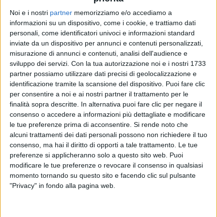
Noi e i nostri
partner
memorizziamo e/o accediamo a
informazioni su un dispositivo, come i cookie, e trattiamo dati
FRANCESCO GABBANI
FRANCESCO GABBANI
FRANCESCO GABBANI
personali, come identificatori univoci e informazioni standard
RADIO ITALIA LIVE SPECIALE SANREMO
BRAVO ALIMINI 2025
inviate da un dispositivo per annunci e contenuti personalizzati,
RADIO ITALIA LIVE ESTATE
misurazione di annunci e contenuti, analisi dell'audience e
sviluppo dei servizi.
Con la tua autorizzazione noi e i nostri 1733
1
VIDEO
16
FOTO
1
VIDEO
13
FOTO
partner possiamo utilizzare dati precisi di geolocalizzazione e
1
VIDEO
17
FOTO
identificazione tramite la scansione del dispositivo. Puoi fare clic
per consentire a noi e ai nostri partner il trattamento per le
finalità sopra descritte. In alternativa puoi fare clic per negare il
consenso o accedere a informazioni più dettagliate e modificare
le tue preferenze prima di acconsentire.
Si rende noto che
alcuni trattamenti dei dati personali possono non richiedere il tuo
News correlate
consenso, ma hai il diritto di opporti a tale trattamento. Le tue
preferenze si applicheranno solo a questo sito web. Puoi
modificare le tue preferenze o revocare il consenso in qualsiasi
momento tornando su questo sito e facendo clic sul pulsante
"Privacy" in fondo alla pagina web.