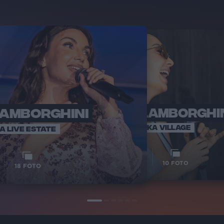
LAMBORGHINI
ELETTRA LAMBORGHI
RADI
VOI TA
VOI TANKA VILLAGE
IA LIVE ESTATE
1
VIDEO
10
FOTO
18
FOTO