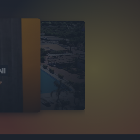
NI
O ITALIA
NKA VILLAGE
2
VIDEO