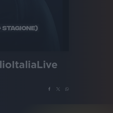
^ STAGIONE)
ioItaliaLive