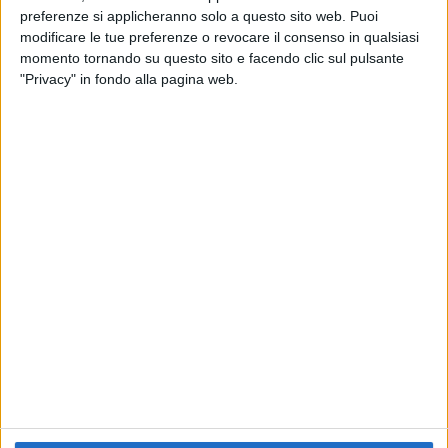
preferenze si applicheranno solo a questo sito web. Puoi
RADIO ITALIA
ELETTRA LAMBORGHINI
ELETTRA LAMBORGHINI
modificare le tue preferenze o revocare il consenso in qualsiasi
VOI TANKA VILLAGE
VOI TANKA VILLAGE
momento tornando su questo sito e facendo clic sul pulsante
RADIO ITALIA LIVE ESTATE
"Privacy" in fondo alla pagina web.
2
VIDEO
1
VIDEO
10
FOTO
1
VIDEO
18
FOTO
Chi siamo
Contattaci
Privacy
Lavora con noi
Pubblicita'
Regolamenti