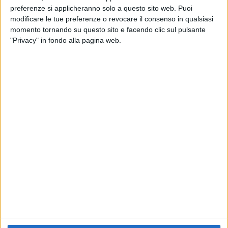
preferenze si applicheranno solo a questo sito web. Puoi
RADIO ITALIA
ELETTRA LAMBORGHINI
ELETTRA LAMBORGHINI
modificare le tue preferenze o revocare il consenso in qualsiasi
VOI TANKA VILLAGE
VOI TANKA VILLAGE
momento tornando su questo sito e facendo clic sul pulsante
RADIO ITALIA LIVE ESTATE
"Privacy" in fondo alla pagina web.
2
VIDEO
1
VIDEO
10
FOTO
1
VIDEO
18
FOTO
Chi siamo
Contattaci
Privacy
Lavora con noi
Pubblicita'
Regolamenti