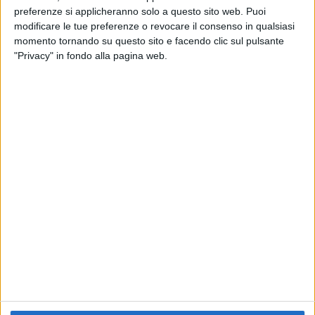
preferenze si applicheranno solo a questo sito web. Puoi
RADIO ITALIA
ELETTRA LAMBORGHINI
ELETTRA LAMBORGHINI
modificare le tue preferenze o revocare il consenso in qualsiasi
VOI TANKA VILLAGE
VOI TANKA VILLAGE
momento tornando su questo sito e facendo clic sul pulsante
RADIO ITALIA LIVE ESTATE
"Privacy" in fondo alla pagina web.
2
VIDEO
1
VIDEO
10
FOTO
1
VIDEO
18
FOTO
Chi siamo
Contattaci
Privacy
Lavora con noi
Pubblicita'
Regolamenti