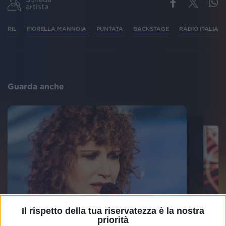
artista
RIL
FIORELLA MANNOIA
PUNTATA
BACKSTAGE
RADIO ITALIA L
Guarda anche
Il rispetto della tua riservatezza è la nostra
priorità