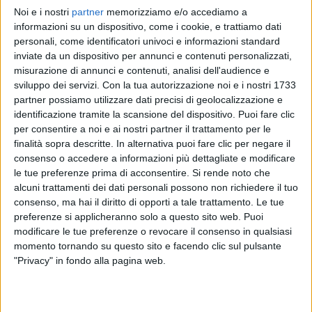
Noi e i nostri
partner
memorizziamo e/o accediamo a
FIORELLA MANNOIA
FIORELLA MANNOIA
FIORELLA MANNOIA
informazioni su un dispositivo, come i cookie, e trattiamo dati
INTERVISTA 28/02/2024
DONNE IN MUSICA
personali, come identificatori univoci e informazioni standard
RADIO ITALIA LIVE 10/01
inviate da un dispositivo per annunci e contenuti personalizzati,
1
VIDEO
14
FOTO
misurazione di annunci e contenuti, analisi dell'audience e
1
VIDEO
12
FOTO
sviluppo dei servizi.
Con la tua autorizzazione noi e i nostri 1733
12
VIDEO
20
FOTO
partner possiamo utilizzare dati precisi di geolocalizzazione e
identificazione tramite la scansione del dispositivo. Puoi fare clic
per consentire a noi e ai nostri partner il trattamento per le
finalità sopra descritte. In alternativa puoi fare clic per negare il
consenso o accedere a informazioni più dettagliate e modificare
le tue preferenze prima di acconsentire.
Si rende noto che
News correlate
alcuni trattamenti dei dati personali possono non richiedere il tuo
consenso, ma hai il diritto di opporti a tale trattamento. Le tue
preferenze si applicheranno solo a questo sito web. Puoi
modificare le tue preferenze o revocare il consenso in qualsiasi
momento tornando su questo sito e facendo clic sul pulsante
"Privacy" in fondo alla pagina web.