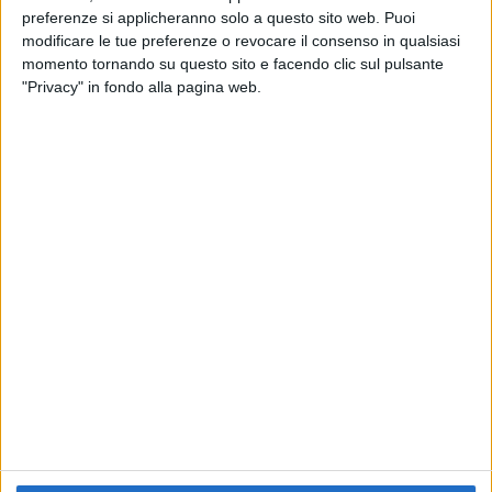
preferenze si applicheranno solo a questo sito web. Puoi
RADIO ITALIA
ELETTRA LAMBORGHINI
ELETTRA LAMBORGHINI
modificare le tue preferenze o revocare il consenso in qualsiasi
VOI TANKA VILLAGE
VOI TANKA VILLAGE
momento tornando su questo sito e facendo clic sul pulsante
RADIO ITALIA LIVE ESTATE
"Privacy" in fondo alla pagina web.
2
VIDEO
1
VIDEO
10
FOTO
1
VIDEO
18
FOTO
Chi siamo
Contattaci
Privacy
Lavora con noi
Pubblicita'
Regolamenti