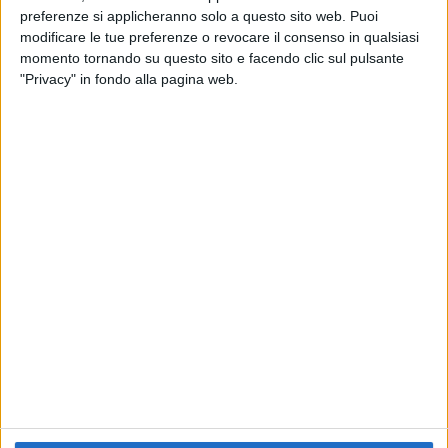
preferenze si applicheranno solo a questo sito web. Puoi
RADIO ITALIA
ELETTRA LAMBORGHINI
ELETTRA LAMBORGHINI
modificare le tue preferenze o revocare il consenso in qualsiasi
VOI TANKA VILLAGE
VOI TANKA VILLAGE
momento tornando su questo sito e facendo clic sul pulsante
RADIO ITALIA LIVE ESTATE
"Privacy" in fondo alla pagina web.
2
VIDEO
1
VIDEO
10
FOTO
1
VIDEO
18
FOTO
Chi siamo
Contattaci
Privacy
Lavora con noi
Pubblicita'
Regolamenti