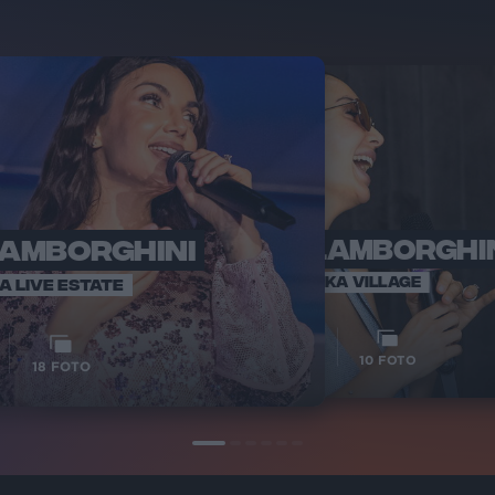
LAMBORGHINI
ELETTRA LAMBORGHI
RADI
VOI TA
VOI TANKA VILLAGE
IA LIVE ESTATE
1
VIDEO
10
FOTO
18
FOTO