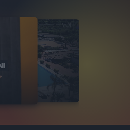
NI
O ITALIA
NKA VILLAGE
2
VIDEO