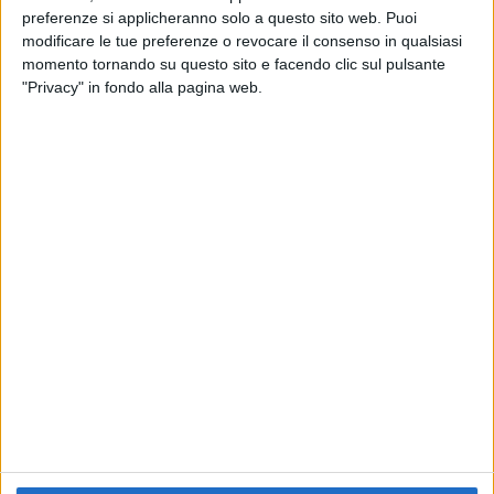
preferenze si applicheranno solo a questo sito web. Puoi
RADIO ITALIA
ELETTRA LAMBORGHINI
ELETTRA LAMBORGHINI
modificare le tue preferenze o revocare il consenso in qualsiasi
VOI TANKA VILLAGE
VOI TANKA VILLAGE
momento tornando su questo sito e facendo clic sul pulsante
RADIO ITALIA LIVE ESTATE
"Privacy" in fondo alla pagina web.
2
VIDEO
1
VIDEO
10
FOTO
1
VIDEO
18
FOTO
Chi siamo
Contattaci
Privacy
Lavora con noi
Pubblicita'
Regolamenti