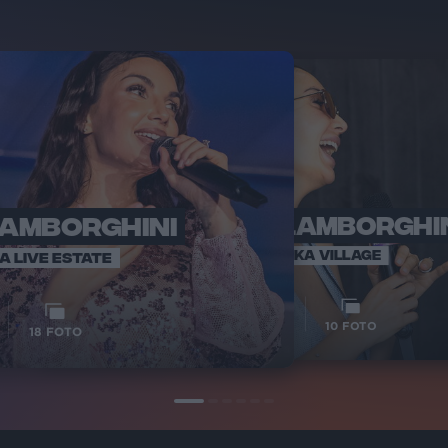
LAMBORGHINI
ELETTRA LAMBORGHI
RADI
VOI TA
VOI TANKA VILLAGE
IA LIVE ESTATE
1
VIDEO
10
FOTO
18
FOTO