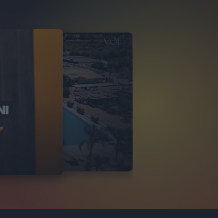
NI
O ITALIA
NKA VILLAGE
2
VIDEO