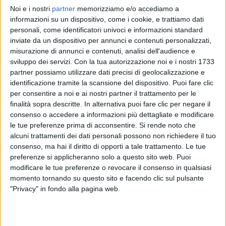
Noi e i nostri
partner
memorizziamo e/o accediamo a
RADIO ITALIA
RADIO ITALIA
RADIO ITALIA
informazioni su un dispositivo, come i cookie, e trattiamo dati
BRAVO BAIA DI TINDARI 2026
VOI ARENELLA RESORT
personali, come identificatori univoci e informazioni standard
VOI TANKA VILLAGE
inviate da un dispositivo per annunci e contenuti personalizzati,
1
VIDEO
misurazione di annunci e contenuti, analisi dell'audience e
1
VIDEO
sviluppo dei servizi.
Con la tua autorizzazione noi e i nostri 1733
2
VIDEO
partner possiamo utilizzare dati precisi di geolocalizzazione e
identificazione tramite la scansione del dispositivo. Puoi fare clic
per consentire a noi e ai nostri partner il trattamento per le
finalità sopra descritte. In alternativa puoi fare clic per negare il
consenso o accedere a informazioni più dettagliate e modificare
le tue preferenze prima di acconsentire.
Si rende noto che
News correlate
alcuni trattamenti dei dati personali possono non richiedere il tuo
consenso, ma hai il diritto di opporti a tale trattamento. Le tue
preferenze si applicheranno solo a questo sito web. Puoi
modificare le tue preferenze o revocare il consenso in qualsiasi
momento tornando su questo sito e facendo clic sul pulsante
"Privacy" in fondo alla pagina web.