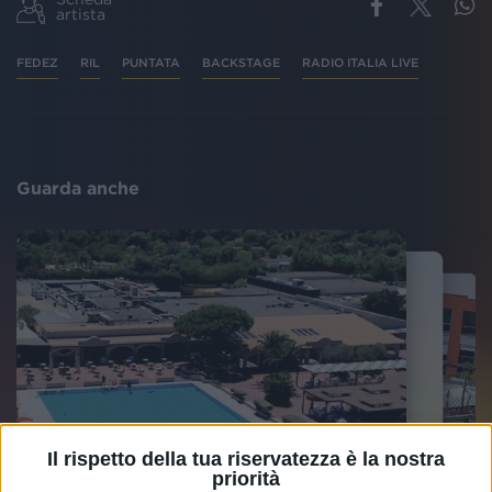
artista
FEDEZ
RIL
PUNTATA
BACKSTAGE
RADIO ITALIA LIVE
Guarda anche
Il rispetto della tua riservatezza è la nostra
priorità