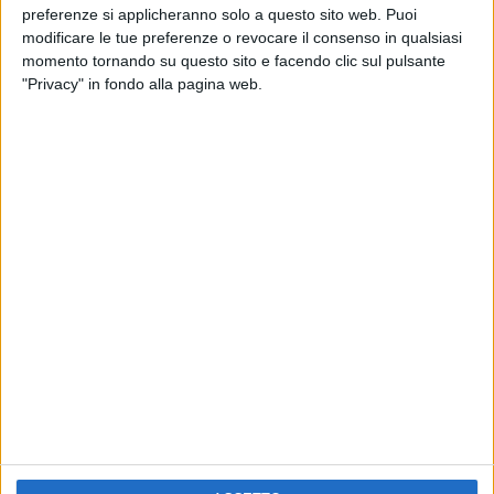
RADIO ITALIA
preferenze si applicheranno solo a questo sito web. Puoi
ELETTRA LAMBORGHINI
ELETTRA LAMBORGHINI
modificare le tue preferenze o revocare il consenso in qualsiasi
VOI TANKA VILLAGE
VOI TANKA VILLAGE
momento tornando su questo sito e facendo clic sul pulsante
RADIO ITALIA LIVE ESTATE
"Privacy" in fondo alla pagina web.
2
VIDEO
1
VIDEO
10
FOTO
1
VIDEO
18
FOTO
Chi siamo
Contattaci
Privacy
Lavora con noi
Pubblicita'
Regolamenti
Mobile
Radio Italia Tv