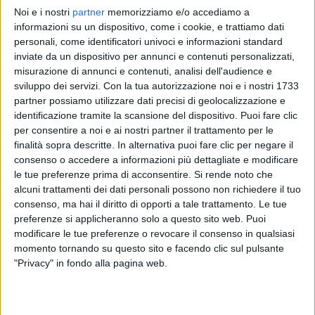
Noi e i nostri
partner
memorizziamo e/o accediamo a
FABRIZIO MORO
FABRIZIO MORO
FABRIZIO MORO
informazioni su un dispositivo, come i cookie, e trattiamo dati
INTERVISTA
ASPETTANDO EUROVISION 2022
personali, come identificatori univoci e informazioni standard
RADIOITALIALIVE 19/12
inviate da un dispositivo per annunci e contenuti personalizzati,
2
VIDEO
16
FOTO
misurazione di annunci e contenuti, analisi dell'audience e
1
VIDEO
sviluppo dei servizi.
Con la tua autorizzazione noi e i nostri 1733
12
VIDEO
28
FOTO
partner possiamo utilizzare dati precisi di geolocalizzazione e
identificazione tramite la scansione del dispositivo. Puoi fare clic
per consentire a noi e ai nostri partner il trattamento per le
finalità sopra descritte. In alternativa puoi fare clic per negare il
consenso o accedere a informazioni più dettagliate e modificare
le tue preferenze prima di acconsentire.
Si rende noto che
News correlate
alcuni trattamenti dei dati personali possono non richiedere il tuo
consenso, ma hai il diritto di opporti a tale trattamento. Le tue
preferenze si applicheranno solo a questo sito web. Puoi
modificare le tue preferenze o revocare il consenso in qualsiasi
momento tornando su questo sito e facendo clic sul pulsante
"Privacy" in fondo alla pagina web.