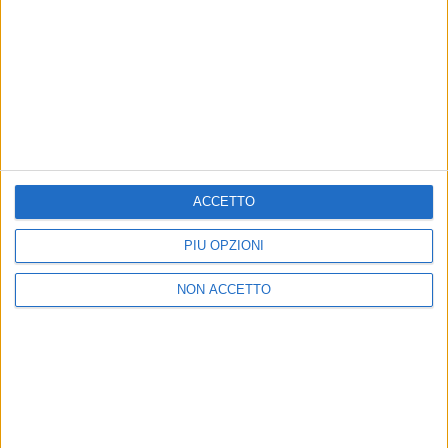
RADIO ITALIA
ELETTRA LAMBORGHINI
ELETTRA LAMBORGHINI
VOI TANKA VILLAGE
VOI TANKA VILLAGE
RADIO ITALIA LIVE ESTATE
2
VIDEO
ACCETTO
1
VIDEO
10
FOTO
1
VIDEO
18
FOTO
PIÙ OPZIONI
NON ACCETTO