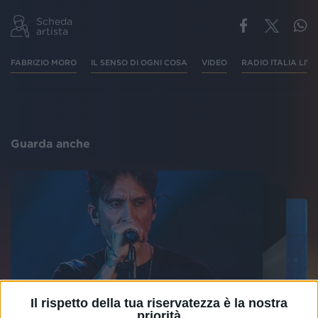
Scheda
artista
FABRIZIO MORO
IL SENSO DI OGNI COSA
VIDEO
RADIO ITALIA LIVE
Guarda anche
Il rispetto della tua riservatezza è la nostra
priorità