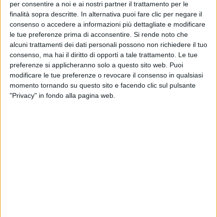
per consentire a noi e ai nostri partner il trattamento per le
VIDEO
finalità sopra descritte. In alternativa puoi fare clic per negare il
consenso o accedere a informazioni più dettagliate e modificare
Fabrizio Moro - Il senso di ogni cosa (Radio
le tue preferenze prima di acconsentire.
Si rende noto che
Italia Live 19/12/25)
alcuni trattamenti dei dati personali possono non richiedere il tuo
consenso, ma hai il diritto di opporti a tale trattamento. Le tue
preferenze si applicheranno solo a questo sito web. Puoi
modificare le tue preferenze o revocare il consenso in qualsiasi
momento tornando su questo sito e facendo clic sul pulsante
"Privacy" in fondo alla pagina web.
15 lug 2020
NEWS