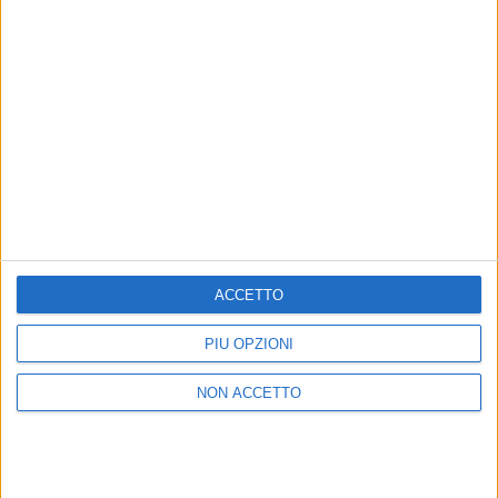
Il Fabrizio Moro Day arriva su Radio Italia e
Instagram: il video annuncio
L'artista si racconterà in onda e si impossesserà del
social per 24 ore
ACCETTO
PIÙ OPZIONI
Chi siamo
Contattaci
Privacy
Lavora con noi
NON ACCETTO
Pubblicita'
Regolamenti
Mobile
Radio Italia Tv
Codice etico
Riservatezza