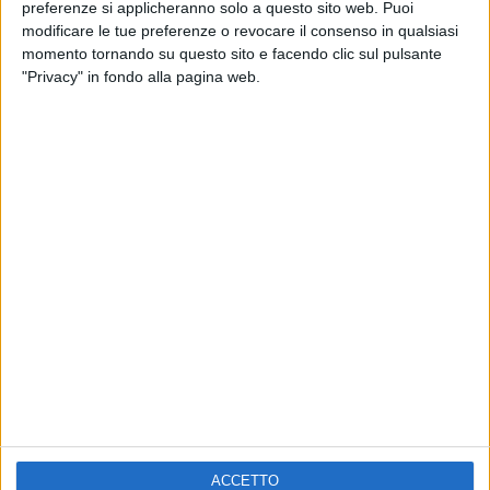
ELETTRA LAMBORGHINI
preferenze si applicheranno solo a questo sito web. Puoi
VOI TANKA VILLAGE
VOI TANKA VILLAGE
modificare le tue preferenze o revocare il consenso in qualsiasi
RADIO ITALIA LIVE ESTATE
momento tornando su questo sito e facendo clic sul pulsante
"Privacy" in fondo alla pagina web.
2
VIDEO
1
VIDEO
10
FOTO
1
VIDEO
18
FOTO
Chi siamo
Contattaci
Privacy
Lavora con noi
Pubblicita'
Regolamenti
Mobile
Radio Italia Tv
ACCETTO
Codice etico
Riservatezza