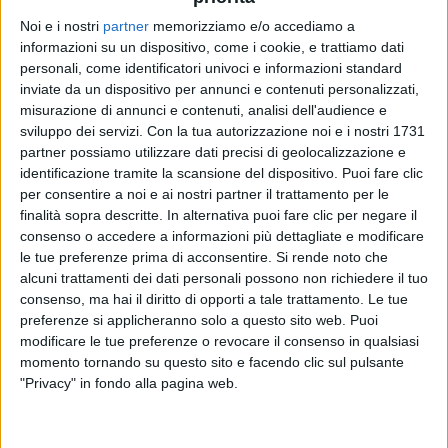
Noi e i nostri
partner
memorizziamo e/o accediamo a
informazioni su un dispositivo, come i cookie, e trattiamo dati
FABRI FIBRA
FABRI FIBRA
FABRI FIBRA
personali, come identificatori univoci e informazioni standard
INTERVISTA
RADIO ITALIA LIVE
inviate da un dispositivo per annunci e contenuti personalizzati,
RADIOITALIALIVE 14/11
misurazione di annunci e contenuti, analisi dell'audience e
sviluppo dei servizi.
Con la tua autorizzazione noi e i nostri 1731
2
VIDEO
16
FOTO
10
VIDEO
17
FOTO
partner possiamo utilizzare dati precisi di geolocalizzazione e
15
VIDEO
20
FOTO
identificazione tramite la scansione del dispositivo. Puoi fare clic
per consentire a noi e ai nostri partner il trattamento per le
finalità sopra descritte. In alternativa puoi fare clic per negare il
consenso o accedere a informazioni più dettagliate e modificare
le tue preferenze prima di acconsentire.
Si rende noto che
alcuni trattamenti dei dati personali possono non richiedere il tuo
News correlate
consenso, ma hai il diritto di opporti a tale trattamento. Le tue
preferenze si applicheranno solo a questo sito web. Puoi
modificare le tue preferenze o revocare il consenso in qualsiasi
momento tornando su questo sito e facendo clic sul pulsante
"Privacy" in fondo alla pagina web.