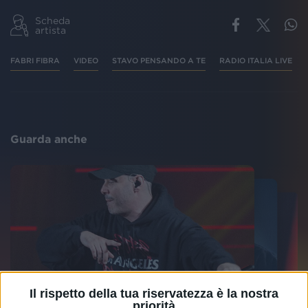
Scheda
artista
FABRI FIBRA
VIDEO
STAVO PENSANDO A TE
RADIO ITALIA LIVE
Guarda anche
Il rispetto della tua riservatezza è la nostra
priorità