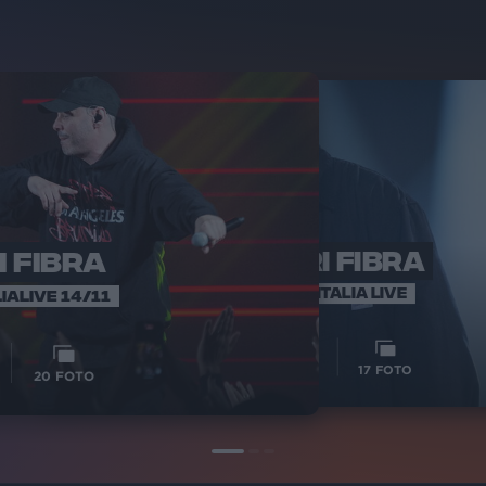
I FIBRA
FABRI FIBRA
FABR
IN
RADIO ITALIA LIVE
IALIVE 14/11
2
VIDEO
10
VIDEO
17
FOTO
20
FOTO