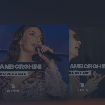
LAMBORGHINI
ELETTRA LAMBORGHI
RADI
VOI TA
VOI TANKA VILLAGE
IA LIVE ESTATE
1
VIDEO
10
FOTO
18
FOTO