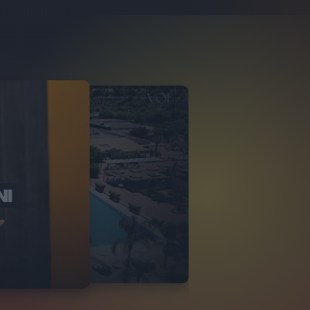
NI
O ITALIA
NKA VILLAGE
2
VIDEO